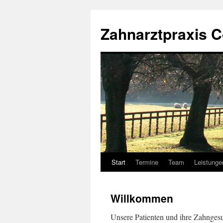
Zum
Inhalt
Zahnarztpraxis Co
springen
Start
Termine
Team
Leistunge
Willkommen
Unsere Patienten und ihre Zahngesun