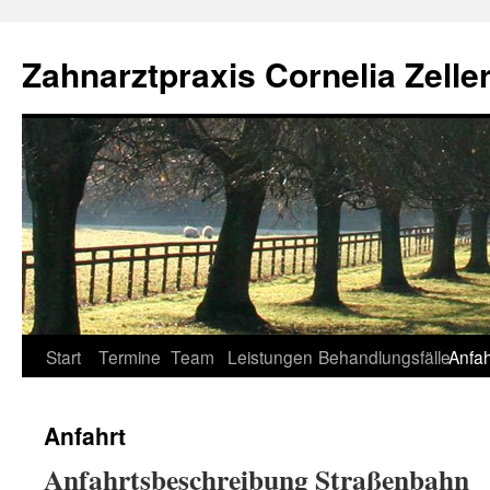
Zum
Inhalt
Zahnarztpraxis Cornelia Zelle
springen
Start
Termine
Team
Leistungen
Behandlungsfälle
Anfah
Anfahrt
Anfahrtsbeschreibung Straßenbahn